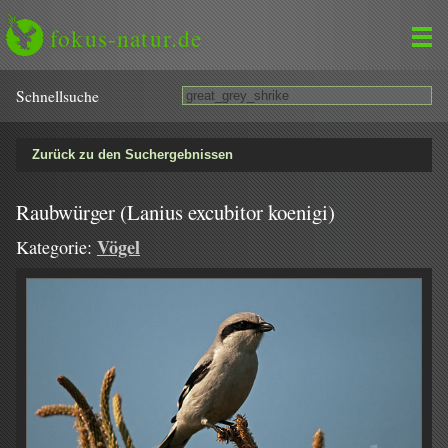
fokus-natur.de
Schnell­suche
Zurück zu den Suchergebnissen
Raubwürger (Lanius excubitor koenigi)
Vögel
Kategorie: