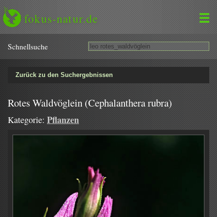
fokus-natur.de
Schnell­suche
Zurück zu den Suchergebnissen
Rotes Waldvöglein (Cephalanthera rubra)
Pflanzen
Kategorie: