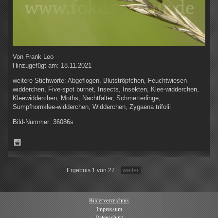
Von
Frank Leo
Hinzugefügt am:
18.11.2021
weitere Stichworte:
Abgeflogen, Blutströpfchen, Feuchtwiesen-
widderchen, Five-spot burnet, Insects, Insekten, Klee-widderchen,
Kleewidderchen, Moths, Nachtfalter, Schmetterlinge,
Sumpfhornklee-widderchen, Widderchen, Zygaena trifolii
Bild-Nummer:
36086s
Ergebnis 1 von 27
weiter
Bilderverzeichnis
Impressum
Datenschutz