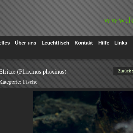
www.
f
lles
Über uns
Leuchttisch
Kontakt
Hilfe
Links
Elritze (Phoxinus phoxinus)
Zurück 
Fische
Kategorie: