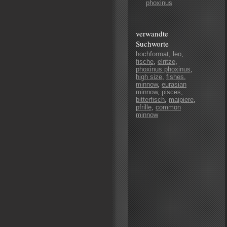
phoxinus
verwandte
Suchworte
hochformat
,
leo
,
fische
,
elritze
,
phoxinus phoxinus
,
high size
,
fishes
,
minnow
,
eurasian
minnow
,
pisces
,
bitterfisch
,
maipiere
,
pfrille
,
common
minnow