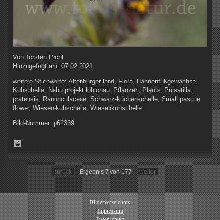
Von
Torsten Pröhl
Hinzugefügt am:
07.02.2021
weitere Stichworte:
Altenburger land, Flora, Hahnenfußgewächse,
Kuhschelle, Nabu projekt löbichau, Pflanzen, Plants, Pulsatilla
pratensis, Ranunculaceae, Schwarz-küchenschelle, Small pasque
flower, Wiesen-kuhschelle, Wiesenkuhschelle
Bild-Nummer:
p62339
zurück
Ergebnis 7 von 177
weiter
Bilderverzeichnis
Impressum
Datenschutz