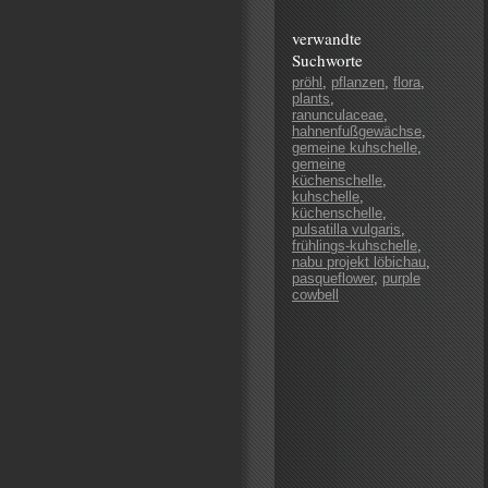
verwandte
Suchworte
pröhl
,
pflanzen
,
flora
,
plants
,
ranunculaceae
,
hahnenfußgewächse
,
gemeine kuhschelle
,
gemeine
küchenschelle
,
kuhschelle
,
küchenschelle
,
pulsatilla vulgaris
,
frühlings-kuhschelle
,
nabu projekt löbichau
,
pasqueflower
,
purple
cowbell