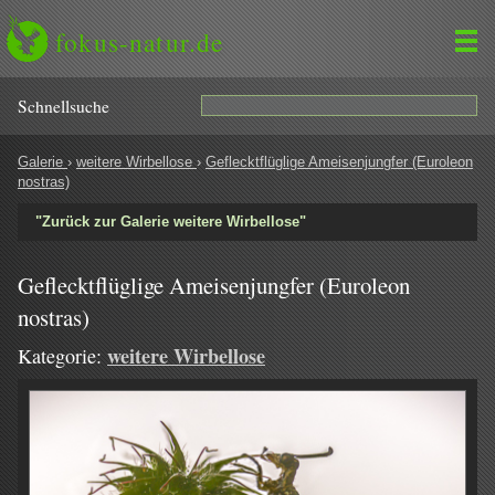
fokus-natur.de
Schnell­suche
Galerie
›
weitere Wirbellose
›
Geflecktflüglige Ameisenjungfer (Euroleon
nostras)
"Zurück zur Galerie weitere Wirbellose"
Geflecktflüglige Ameisenjungfer (Euroleon
nostras)
weitere Wirbellose
Kategorie: