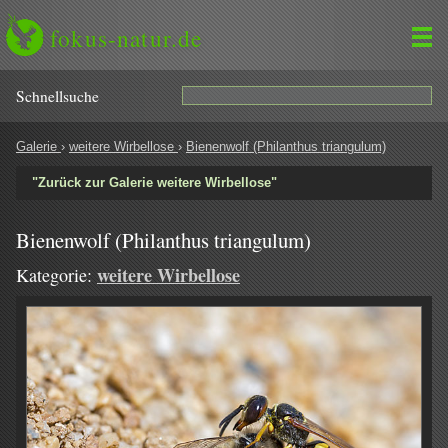
fokus-natur.de
Schnell­suche
Galerie
›
weitere Wirbellose
›
Bienenwolf (Philanthus triangulum)
"Zurück zur Galerie weitere Wirbellose"
Bienenwolf (Philanthus triangulum)
weitere Wirbellose
Kategorie: