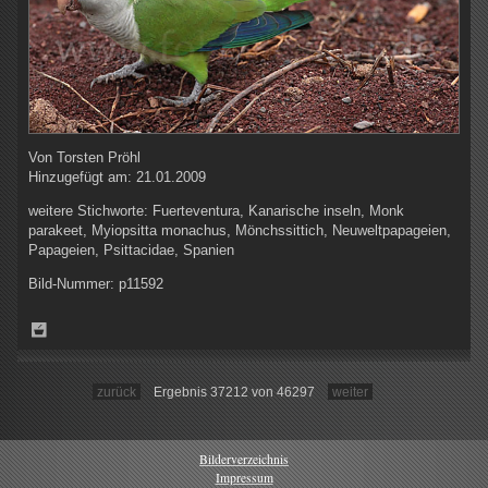
Von
Torsten Pröhl
Hinzugefügt am:
21.01.2009
weitere Stichworte:
Fuerteventura, Kanarische inseln, Monk
parakeet, Myiopsitta monachus, Mönchssittich, Neuweltpapageien,
Papageien, Psittacidae, Spanien
Bild-Nummer:
p11592
zurück
Ergebnis 37212 von 46297
weiter
Bilderverzeichnis
Impressum