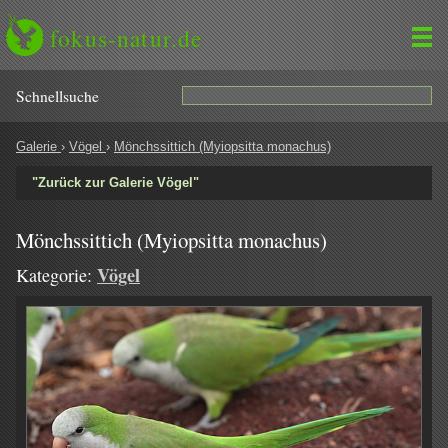
fokus-natur.de
Schnell­suche
Galerie
›
Vögel
›
Mönchssittich (Myiopsitta monachus)
"Zurück zur Galerie Vögel"
Mönchssittich (Myiopsitta monachus)
Vögel
Kategorie: