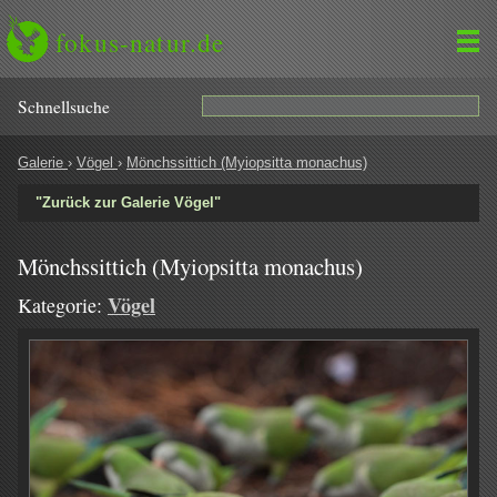
fokus-natur.de
Schnell­suche
Galerie
›
Vögel
›
Mönchssittich (Myiopsitta monachus)
"Zurück zur Galerie Vögel"
Mönchssittich (Myiopsitta monachus)
Vögel
Kategorie: