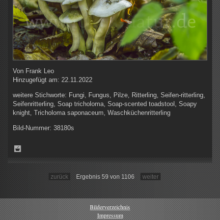
Von
Frank Leo
Hinzugefügt am:
22.11.2022
weitere Stichworte:
Fungi, Fungus, Pilze, Ritterling, Seifen-ritterling,
Seifenritterling, Soap tricholoma, Soap-scented toadstool, Soapy
knight, Tricholoma saponaceum, Waschküchenritterling
Bild-Nummer:
38180s
zurück
Ergebnis 59 von 1106
weiter
Bilderverzeichnis
Impressum