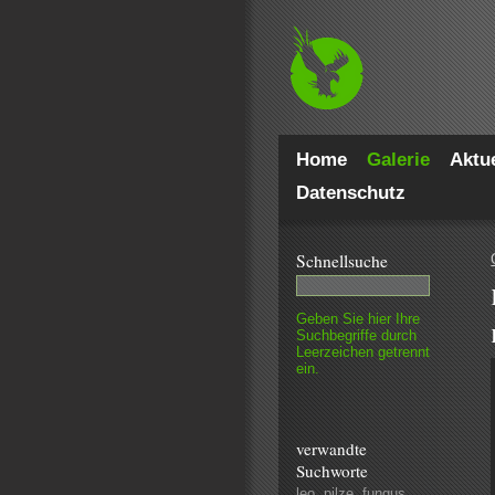
Home
Galerie
Aktue
Datenschutz
Schnell­suche
Geben Sie hier Ihre
Such­begriffe durch
Leer­zeichen getrennt
ein.
verwandte
Suchworte
leo
,
pilze
,
fungus
,