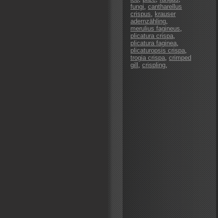
fungi
,
cantharellus
crispus
,
krauser
adernzähling
,
merulius fagineus
,
plicatura crispa
,
plicatura faginea
,
plicaturopsis crispa
,
trogia crispa
,
crimped
gill
,
crispling
,