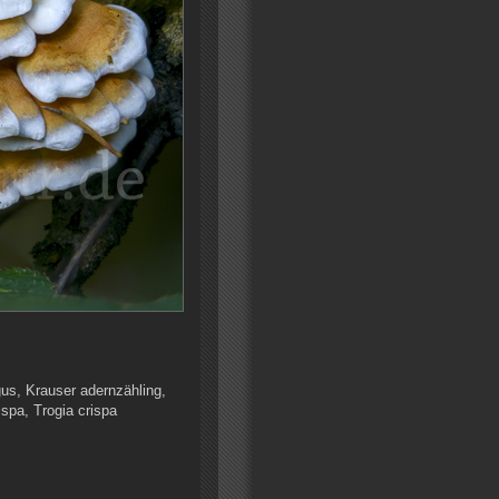
gus, Krauser adernzähling,
ispa, Trogia crispa