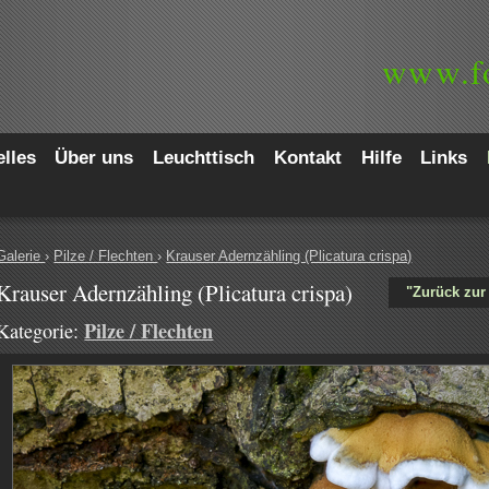
www.
f
lles
Über uns
Leuchttisch
Kontakt
Hilfe
Links
Galerie
›
Pilze / Flechten
›
Krauser Adernzähling (Plicatura crispa)
Krauser Adernzähling (Plicatura crispa)
"Zurück zur 
Pilze / Flechten
Kategorie: