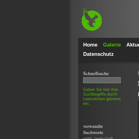
Home
Galerie
Aktue
Datenschutz
Schnell­suche
Geben Sie hier Ihre
Such­begriffe durch
Leer­zeichen getrennt
ein.
verwandte
Suchworte
pröhl
,
landschaft
,