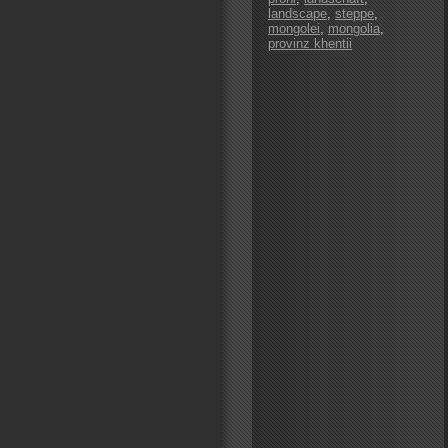
landscape
,
steppe
,
mongolei
,
mongolia
,
provinz khentii