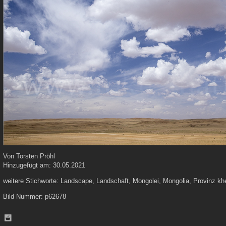
Von
Torsten Pröhl
Hinzugefügt am:
30.05.2021
weitere Stichworte:
Landscape, Landschaft, Mongolei, Mongolia, Provinz khe
Bild-Nummer:
p62678