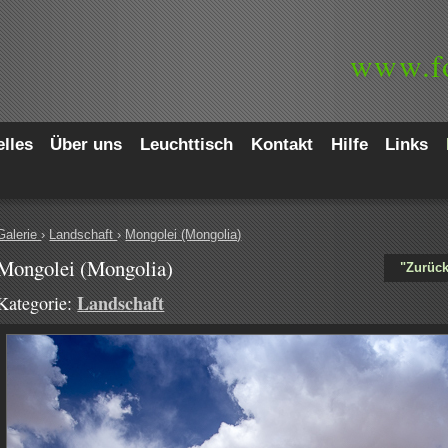
www.
f
lles
Über uns
Leuchttisch
Kontakt
Hilfe
Links
Galerie
›
Landschaft
›
Mongolei (Mongolia)
Mongolei (Mongolia)
"Zurück
Landschaft
Kategorie: