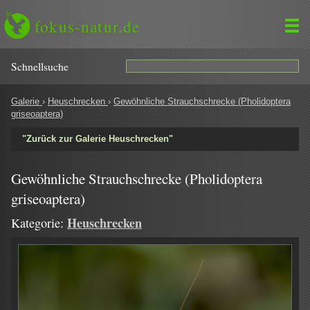
fokus-natur.de
Schnell­suche
Galerie
›
Heuschrecken
›
Gewöhnliche Strauchschrecke (Pholidoptera
griseoaptera)
"Zurück zur Galerie Heuschrecken"
Gewöhnliche Strauchschrecke (Pholidoptera
griseoaptera)
Heuschrecken
Kategorie: