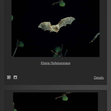
Kleine Hufeisennase
Details