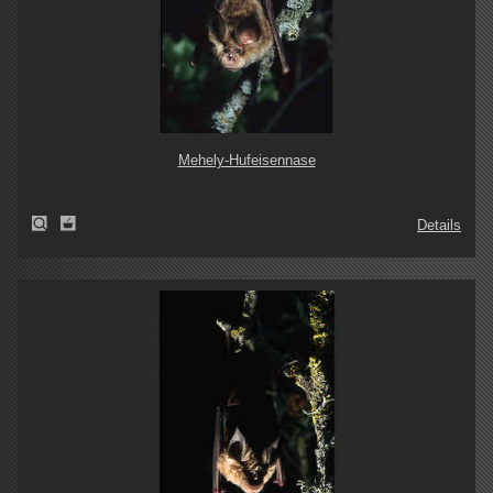
Mehely-Hufeisennase
Details