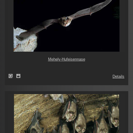
Mehely-Hufeisennase
Details