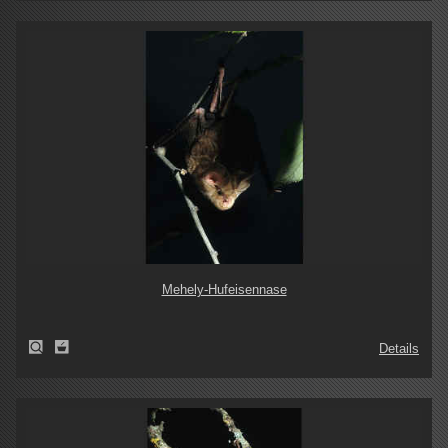
Mehely-Hufeisennase
Details