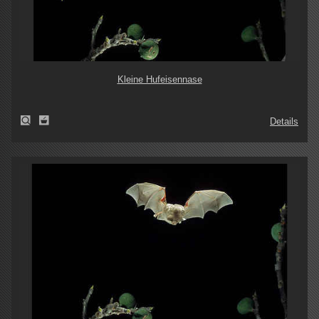
Kleine Hufeisennase
Details