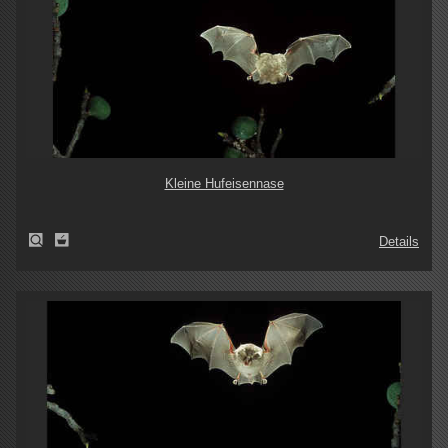
Kleine Hufeisennase
Details