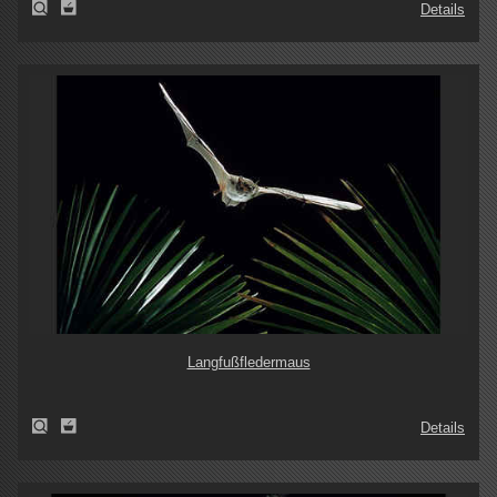
Details
Langfußfledermaus
Details