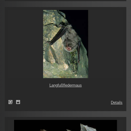
Langfußfledermaus
Details