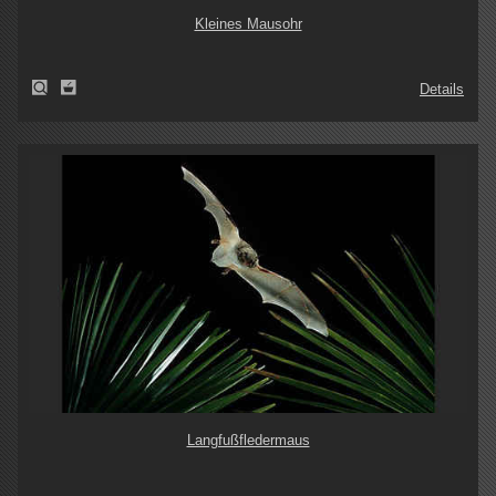
Kleines Mausohr
Details
Langfußfledermaus