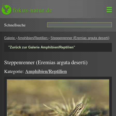
fokus-natur.de
Schnell­suche
Galerie
›
Amphibien/Reptilien
›
Steppenrenner (Eremias arguta deserti)
"Zurück zur Galerie Amphibien/Reptilien"
Steppenrenner (Eremias arguta deserti)
Amphibien/Reptilien
Kategorie: