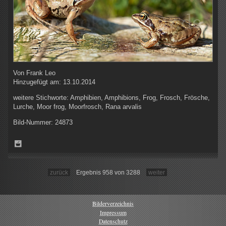
Von
Frank Leo
Hinzugefügt am:
13.10.2014
weitere Stichworte:
Amphibien, Amphibions, Frog, Frosch, Frösche,
Lurche, Moor frog, Moorfrosch, Rana arvalis
Bild-Nummer:
24873
zurück
Ergebnis 958 von 3288
weiter
Bilderverzeichnis
Impressum
Datenschutz