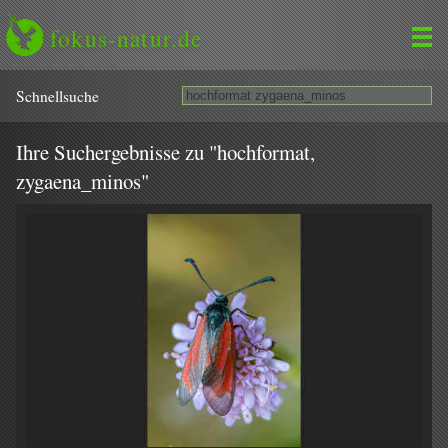
fokus-natur.de
Schnell­suche
Ihre Suchergebnisse zu "hochformat,
zygaena_minos"