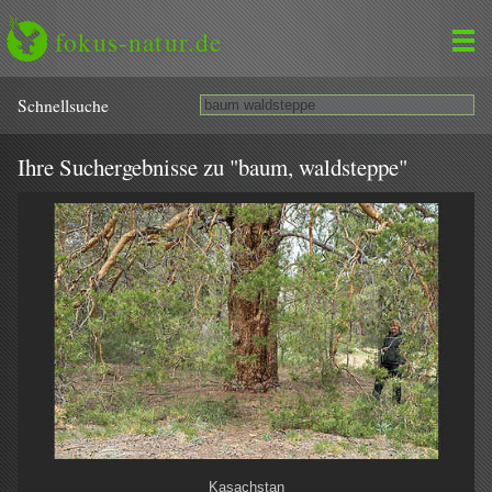
fokus-natur.de
Schnell­suche
Ihre Suchergebnisse zu "baum, waldsteppe"
Kasachstan