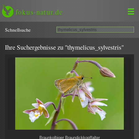
fokus-natur.de
Schnell­suche
Ihre Suchergebnisse zu "thymelicus_sylvestris"
Braunkolbiger Braundickkopffalter