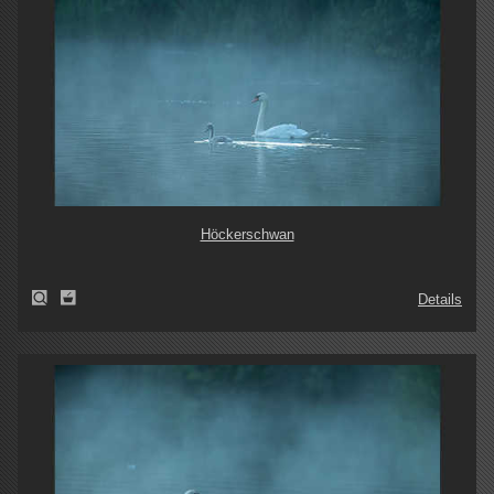
Höckerschwan
Details