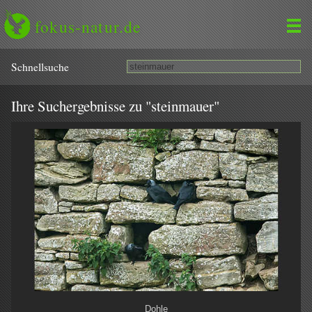
fokus-natur.de
Schnell­suche
Ihre Suchergebnisse zu "steinmauer"
Dohle