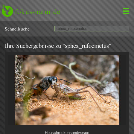
fokus-natur.de
Schnell­suche
Ihre Suchergebnisse zu "sphex_rufocinetus"
Heuschreckensandwespe