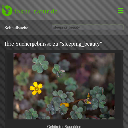
fokus-natur.de
Schnell­suche
Ihre Suchergebnisse zu "sleeping_beauty"
Gehörnter Sauerklee