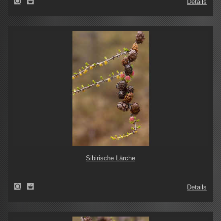
Details
Sibirische Lärche
Details