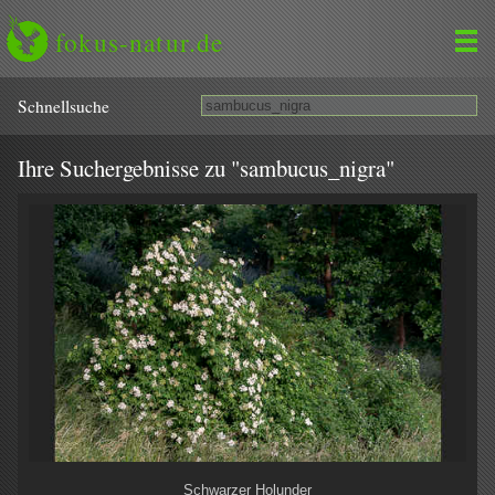
fokus-natur.de
Schnell­suche
Ihre Suchergebnisse zu "sambucus_nigra"
Schwarzer Holunder