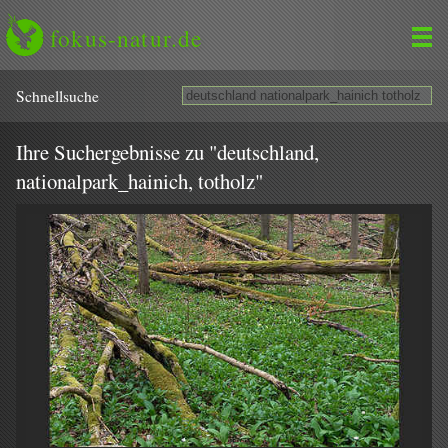
fokus-natur.de
Schnell­suche
Ihre Suchergebnisse zu "deutschland,
nationalpark_hainich, totholz"