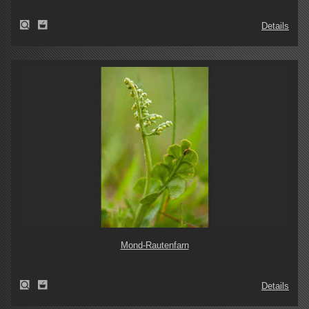
Details
Mond-Rautenfarn
Details