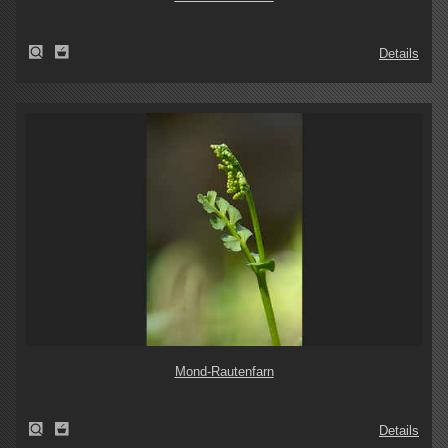
Details
Mond-Rautenfarn
Details