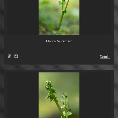
Mond-Rautenfarn
Details