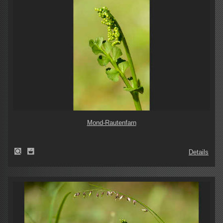
Mond-Rautenfarn
Details