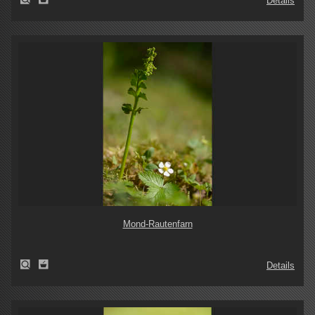
Details
Mond-Rautenfarn
Details