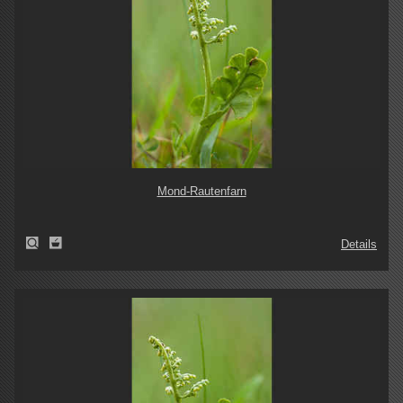
Mond-Rautenfarn
Details