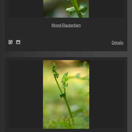
Mond-Rautenfarn
Details