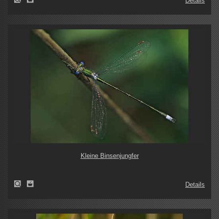
Details
Kleine Binsenjungfer
Details