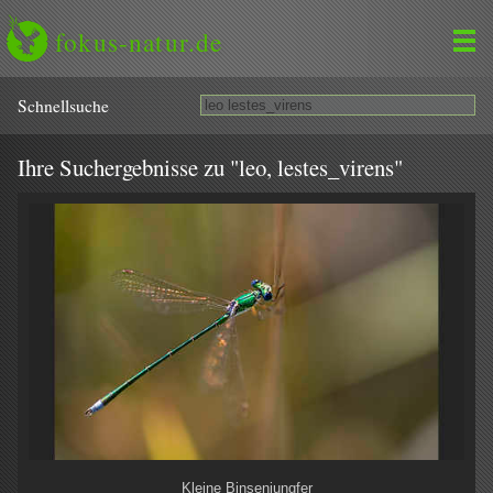
fokus-natur.de
Schnell­suche
Ihre Suchergebnisse zu "leo, lestes_virens"
Kleine Binsenjungfer