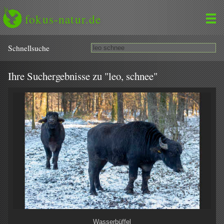
fokus-natur.de
Schnell­suche
Ihre Suchergebnisse zu "leo, schnee"
Wasserbüffel