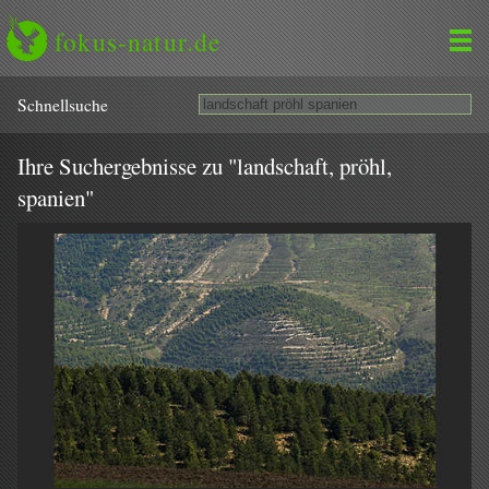
fokus-natur.de
Schnell­suche
Ihre Suchergebnisse zu "landschaft, pröhl,
spanien"