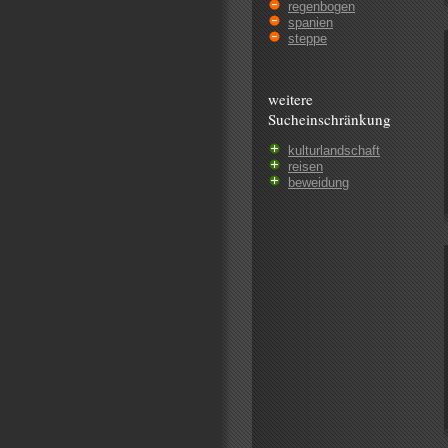
regenbogen
spanien
steppe
weitere
Sucheinschränkung
kulturlandschaft
reisen
beweidung