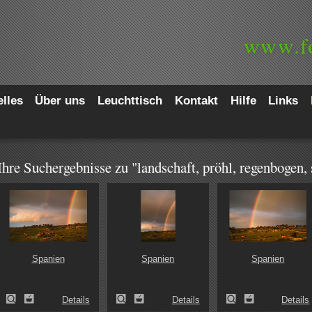
www.
f
lles
Über uns
Leuchttisch
Kontakt
Hilfe
Links
Ihre Suchergebnisse zu "landschaft, pröhl, regenbogen, 
Spanien
Spanien
Spanien
Details
Details
Details