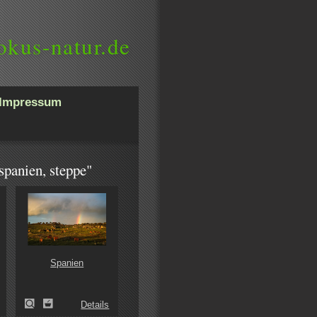
okus-natur.de
Impressum
spanien, steppe"
Spanien
Details