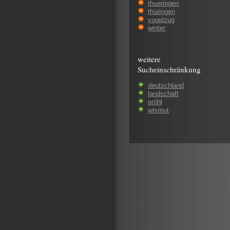
thueringen
thüringen
vogelzug
winter
weitere
Sucheinschränkung
deutschland
landschaft
pröhl
wismut