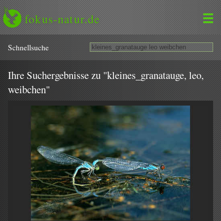
fokus-natur.de
Schnell­suche
Ihre Suchergebnisse zu "kleines_granatauge, leo,
weibchen"