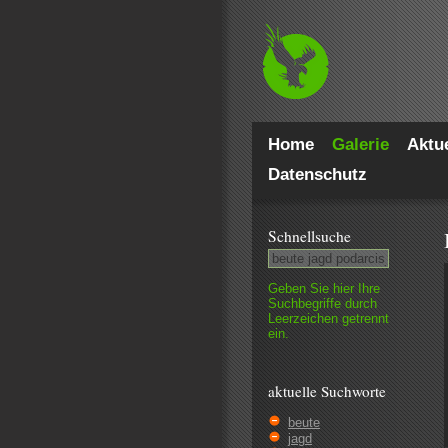
Home
Galerie
Aktue
Datenschutz
Schnell­suche
Geben Sie hier Ihre
Such­begriffe durch
Leer­zeichen getrennt
ein.
aktuelle Suchworte
beute
jagd