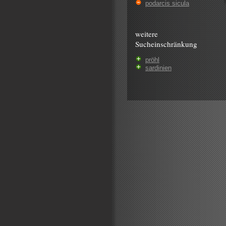
podarcis sicula
weitere
Sucheinschränkung
pröhl
sardinien