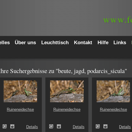
www.
f
lles
Über uns
Leuchttisch
Kontakt
Hilfe
Links
Ihre Suchergebnisse zu "beute, jagd, podarcis_sicula"
Ruineneidechse
Ruineneidechse
Ruineneidechse
Details
Details
Details