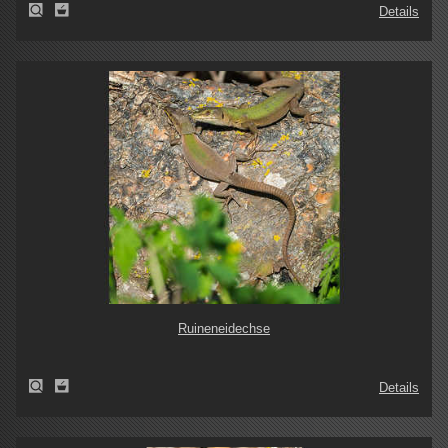
Details
Ruineneidechse
Details