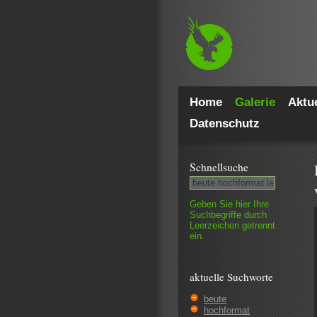
Home
Galerie
Aktue
Datenschutz
Schnell­suche
Geben Sie hier Ihre
Such­begriffe durch
Leer­zeichen getrennt
ein.
aktuelle Suchworte
beute
hochformat