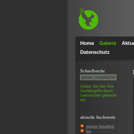
Home
Galerie
Aktue
Datenschutz
Schnell­suche
Geben Sie hier Ihre
Such­begriffe durch
Leer­zeichen getrennt
ein.
aktuelle Suchworte
grünes heupferd
leo