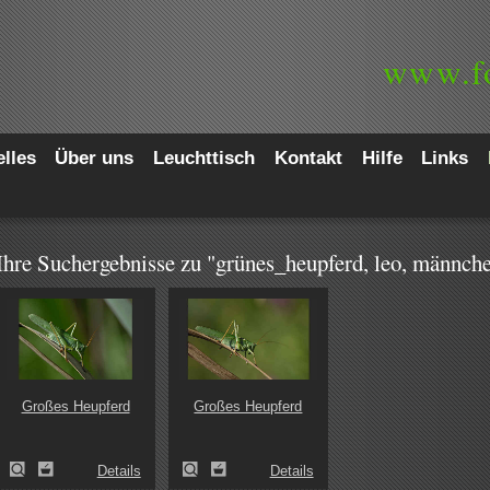
www.
f
lles
Über uns
Leuchttisch
Kontakt
Hilfe
Links
Ihre Suchergebnisse zu "grünes_heupferd, leo, männch
Großes Heupferd
Großes Heupferd
Details
Details