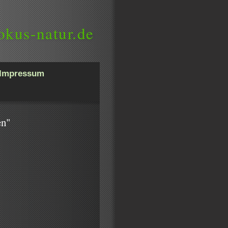
okus-natur.de
Impressum
en"