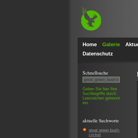
Home
Galerie
Aktue
Datenschutz
Schnell­suche
Geben Sie hier Ihre
Such­begriffe durch
Leer­zeichen getrennt
ein.
aktuelle Suchworte
great green bush-
cricket