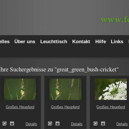
www.
f
lles
Über uns
Leuchttisch
Kontakt
Hilfe
Links
Ihre Suchergebnisse zu "great_green_bush-cricket"
Großes Heupferd
Großes Heupferd
Großes Heupferd
Details
Details
Details