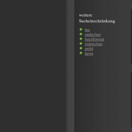
weitere
Sucheinschränkung
leo
weibchen
hochformat
männchen
pröhl
larve