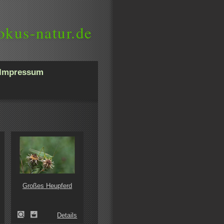
okus-natur.de
Impressum
Großes Heupferd
Details