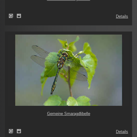
Details
Gemeine Smaragdlibelle
Details