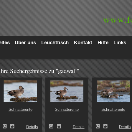
www.
f
lles
Über uns
Leuchttisch
Kontakt
Hilfe
Links
Ihre Suchergebnisse zu "gadwall"
Schnatterente
Schnatterente
Schnatterente
Details
Details
Details