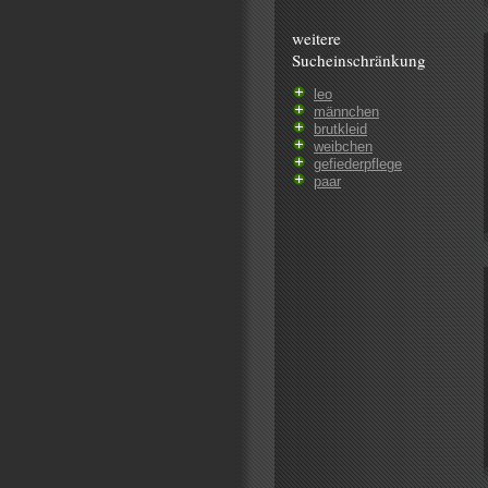
weitere
Sucheinschränkung
leo
männchen
brutkleid
weibchen
gefiederpflege
paar