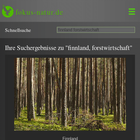
fokus-natur.de
Schnell­suche
Ihre Suchergebnisse zu "finnland, forstwirtschaft"
Finnland