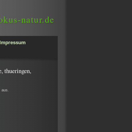
okus-natur.de
Impressum
, thueringen,
s aus.