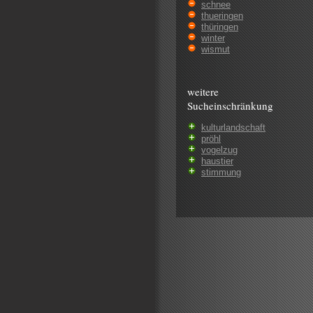
schnee
thueringen
thüringen
winter
wismut
weitere
Sucheinschränkung
kulturlandschaft
pröhl
vogelzug
haustier
stimmung