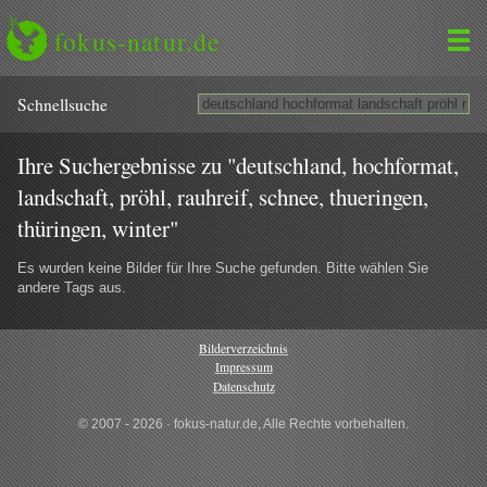
fokus-natur.de
Schnell­suche
Ihre Suchergebnisse zu "deutschland, hochformat,
landschaft, pröhl, rauhreif, schnee, thueringen,
thüringen, winter"
Es wurden keine Bilder für Ihre Suche gefunden. Bitte wählen Sie
andere Tags aus.
Bilderverzeichnis
Impressum
Datenschutz
© 2007 - 2026 · fokus-natur.de, Alle Rechte vorbehalten.