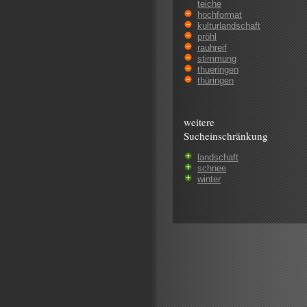
teiche
hochformat
kulturlandschaft
pröhl
rauhreif
stimmung
thueringen
thüringen
weitere
Sucheinschränkung
landschaft
schnee
winter