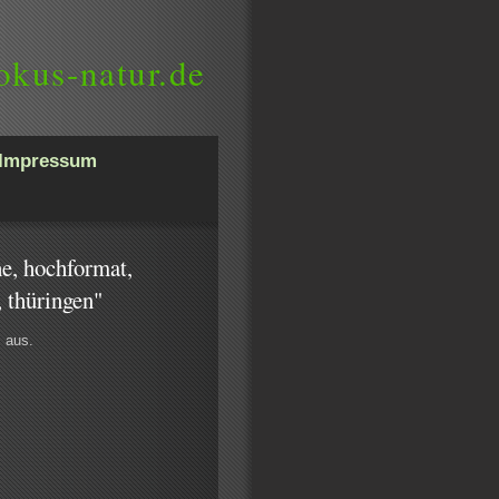
okus-natur.de
Impressum
he, hochformat,
, thüringen"
s aus.