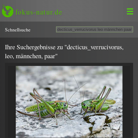
fokus-natur.de
Schnell­suche
Ihre Suchergebnisse zu "decticus_verrucivorus,
leo, männchen, paar"