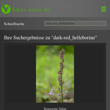
fokus-natur.de
Schnell­suche
Ihre Suchergebnisse zu "dark-red_helleborine"
Braunrote Sitter