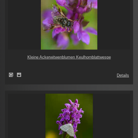
Kleine Ackerwitwenblumen Keulhornblattwespe
Details