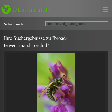
fokus-natur.de
Schnell­suche
Ihre Suchergebnisse zu "broad-
leaved_marsh_orchid"