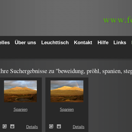
www.
f
lles
Über uns
Leuchttisch
Kontakt
Hilfe
Links
Ihre Suchergebnisse zu "beweidung, pröhl, spanien, ste
Spanien
Spanien
Details
Details