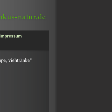
okus-natur.de
Impressum
ppe, viehtränke"