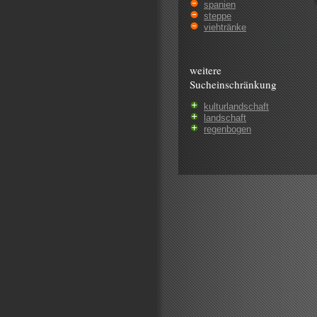
spanien
steppe
viehtränke
weitere
Sucheinschränkung
kulturlandschaft
landschaft
regenbogen