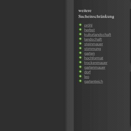
weitere
Sucheinschränkung
pröhl
herbst
kulturlandschaft
landschaft
steinmauer
stimmung
garten
hochformat
trockenmauer
gartenmauer
dorf
leo
gartenteich