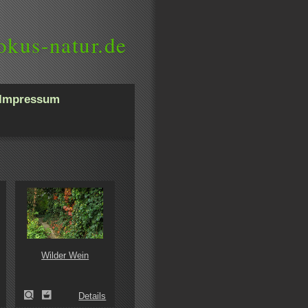
okus-natur.de
Impressum
Wilder Wein
Details