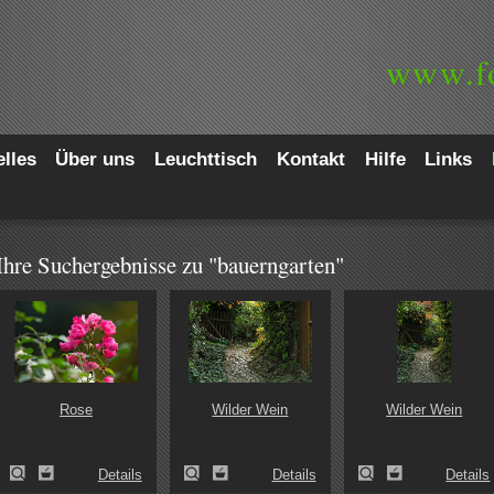
www.
f
lles
Über uns
Leuchttisch
Kontakt
Hilfe
Links
Ihre Suchergebnisse zu "bauerngarten"
Rose
Wilder Wein
Wilder Wein
Details
Details
Details